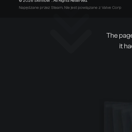
© 2026
Skinflow™
. All Rights Reserved.
Napędzane przez Steam. Nie jest powiązane z Valve Corp
The page
it h