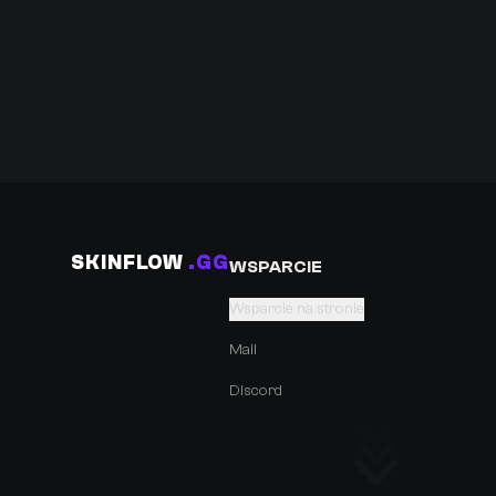
SKINFLOW
.GG
WSPARCIE
Wsparcie na stronie
Mail
Discord