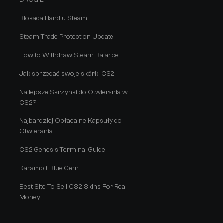
DROGIE?
Blokada Handlu Steam
Steam Trade Protection Update
How to Withdraw Steam Balance
Jak sprzedać swoje skórki CS2
Najlepsze Skrzynki do Otwierania w
CS2?
Najbardziej Opłacalne Kapsuły do
Otwierania
CS2 Genesis Terminal Guide
Karambit Blue Gem
Best Site To Sell CS2 Skins For Real
Money