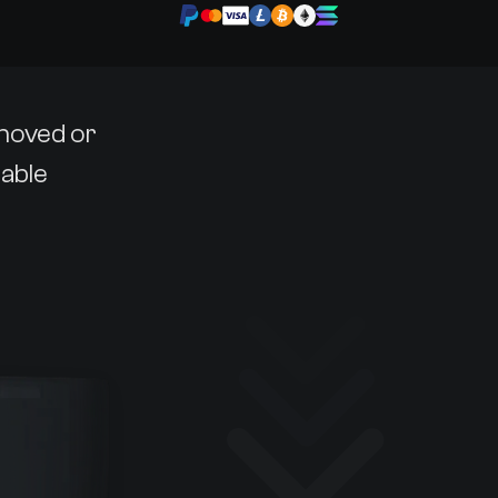
emoved or
lable