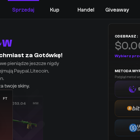
Sprzedaj
Kup
Handel
Giveaway
ODEBRASZ :
W
$0.0
ychmiast za Gotówkę!
Wybierz prz
e pieniądze jeszcze nigdy
jmują Paypal, Litecoin,
METODA WYP
Podgląd metod wy
n.
a twoje skiny.
FT
$53.04
MW
S