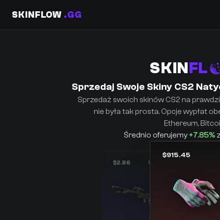
SKINFLOW
.GG
SKIN
FL
Sprzedaj Swoje Skiny CS2 Nat
Sprzedaż swoich skinów CS2 na prawdziw
nie była tak prosta. Opcje wypłat obe
Ethereum, Bitcoi
Średnio oferujemy
+7.85%
z
$915.45
$2.86
BS