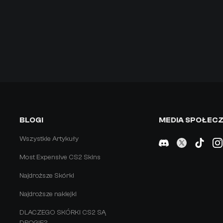
BLOGI
MEDIA SPOŁEC
Wszystkie Artykuły
Most Expensive CS2 Skins
Najdroższe Skórki
Najdroższe naklejki
DLACZEGO SKÓRKI CS2 SĄ