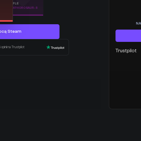
RIFLE
EMPHOROSAUR-S
NA
mocą Steam
pinii na Trustpilot
Trustpilot