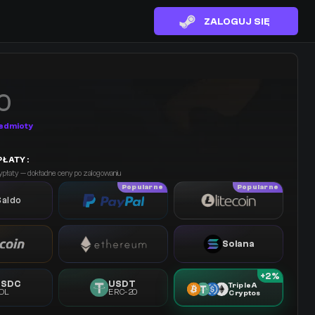
ZALOGUJ SIĘ
0
edmioty
ŁATY :
płaty — dokładne ceny po zalogowaniu
Popularne
Popularne
Saldo
Solana
+2%
USDC
USDT
Triple A
OL
ERC-20
Cryptos